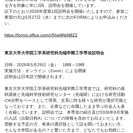
る方を対象に年に2回、説明会を開催しています。
以下のとおり2026年度第1回説明会を開催いたしますので、参加ご
希望の方は5月27日（水）までに次のFORMによりお申込みくださ
い。
https://forms.office.com/r/5hwWjpN8Z2
東京大学大学院工学系研究科先端学際工学専攻説明会
日時：2026年5月29日（金） 18時～19時
実施方法：オンライン（Zoom）による開催
説明会は日本語で開催されます。
東京大学大学院工学系研究科先端学際工学専攻では、研究科の基
幹講座と先端科学技術研究センター（先端研）における研究活動
の6分野をベースとして理系、文系に跨る様々な研究が選択可能と
なっております。また、企業などに在職したまま学ぶ社会人も多
く在籍しています。説明会では、本専攻の紹介及び2026年8月実施
の入試（出願日程A）についての情報を含めてお伝えいたします。
受験する予定の方、将来の選択肢として話を聞いておきたい方、
そんな大学院があるの？と驚いた方まで、どなたでもお気軽にご