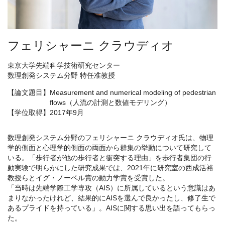
フェリシャーニ クラウディオ
東京大学先端科学技術研究センター
数理創発システム分野 特任准教授
【論文題目】
Measurement and numerical modeling of pedestrian
flows（人流の計測と数値モデリング）
【学位取得】
2017年9月
数理創発システム分野のフェリシャーニ クラウディオ氏は、物理
学的側面と心理学的側面の両面から群集の挙動について研究して
いる。「歩行者が他の歩行者と衝突する理由」を歩行者集団の行
動実験で明らかにした研究成果では、2021年に研究室の西成活裕
教授らとイグ・ノーベル賞の動力学賞を受賞した。
「当時は先端学際工学専攻（AIS）に所属しているという意識はあ
まりなかったけれど、結果的にAISを選んで良かったし、修了生で
あるプライドを持っている」。AISに関する思い出を語ってもらっ
た。