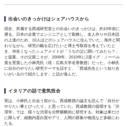
出会いのきっかけはシェアハウスから
現在、所属する西成研究室との出会いのきっかけは、約10年前に
遡る。日本の企業でエンジニアとして勤務し、友人作りや日本語
の上達のため、10人ほどのシェアハウスに住んでいた。海外と関
わりながら、研究の幅を広げたいと博士号取得を考えていたと
き、仲良くなったシェアメイトが「うちの父に聞いてみたら？」
と提案。その父親こそが、2008年、2010年に2度イグ・ノーベル
賞を受賞した小林亮氏（現：広島大学名誉教授）だった。小林氏
に自分のやりたい研究テーマを話すと、「西成先生という知り合
いがいるので紹介します」と話が進んだ。
イタリアの話で意気投合
実は、小林氏と出会う前から、西成教授の論文を読んで「自分が
やりたい事とぴったり」と思っていた。西成教授の提唱する「渋
滞学」では、様々な渋滞を分野横断的に研究する。対象は車だけ
に限らず、細胞内蛋白質やアリ、人間の群集や物流など多岐にわ
たる。