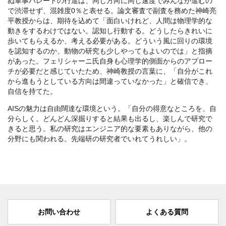
ぬ軍事パレードの行進は、同じ方向に同じ速度でみんなが進むの
で渋滞せず、混雑度0％と表せる。論文審査で副査を務めた神崎亮
平教授からは、期待を込めて「面白いけれど、人間は物理学的な
動きをするわけではない。認知し行動する。どうしたらきれいに
歩いてもらえるか、考える必要がある。どういう風に回りの環境
を認知するのか、動物の研究も少しやってもよいのでは」と指摘
があった。フェリシャーニ氏自身も心理学的側面からのアプロー
チが必要だと感じていたため、神崎教授の言葉に、「自分がこれ
から進もうとしている方向は間違っていなかった」と確信でき、
自信を持てた。
AISの魅力は自由闊達な環境という。「自分の得意なところを、自
分らしく。どんどん深掘りすると結果も出るし、楽しんで研究で
きると思う。私の研究はエンジニア的な要素もありながら、他の
分野にも関われる。先端研の研究者でいれてうれしい」。
お問い合わせ
よくある質問