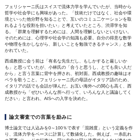
フェリシャーニ氏はスイスで流体力学を学んでいたが、当時から
哲学や社会学にも興味があった。「技術だけではなく、社会や環
境といった他分野を知ることで、互いのコミュ二ケーションを取
れるような役割を担いたい」と考えていたところ、渋滞学を知
る。「群衆を理解するためには、人間を理解しないといけない。
そのためには、心理学や社会学の知識も必要。自分の得意な数学
や物理を生かしながら、新しいことを勉強できるチャンス」と魅
かれていた。
西成教授に会う前は「有名な先生だし、もしかすると厳しいか
も」と思っていたが、小林氏の「合うと思うし、とても良い人だ
から」と言う言葉に背中を押され、初対面。西成教授の趣味はオ
ペラを歌うこと。フェリシャーニ氏の母語がイタリア語のため、
イタリアの話でも会話が弾んだ。お互い海外への関心も高く、西
成教授から「ぜひいろんな所へ行って、いろんな人と議論してく
ださい」と言われ、AISへの入学を決めた。
論文審査での言葉を励みに
博士論文では人込みを0～100％で表す「混雑度」という定義を作
り、流体力学をベースに計算して数値化した。例えば、一糸乱れ