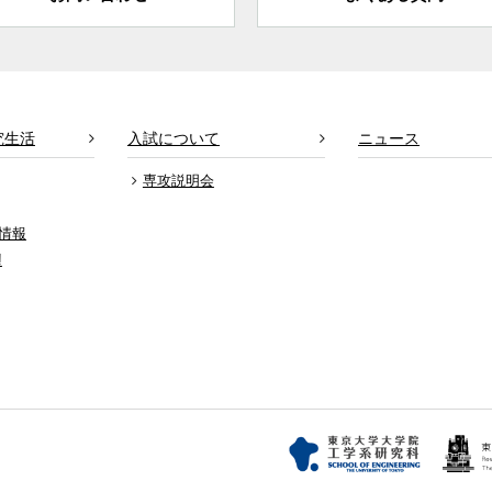
究生活
入試について
ニュース
専攻説明会
情報
!