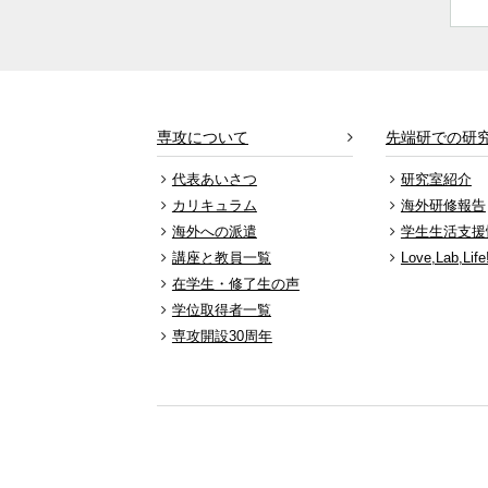
専攻について
先端研での研
代表あいさつ
研究室紹介
カリキュラム
海外研修報告
海外への派遣
学生生活支援
講座と教員一覧
Love,Lab,Life
在学生・修了生の声
学位取得者一覧
専攻開設30周年